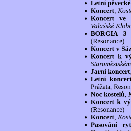
Letní pěvecké
Koncert
,
Kost
Koncert ve 
Valašské Klob
BORGIA 3 -
(Resonance)
Koncert v Sá
Koncert k v
Staroměstském
Jarní koncert
Letní koncer
Prážata, Reson
Noc kostelů
,
K
Koncert k vý
(Resonance)
Koncert
,
Kost
Pasování ry