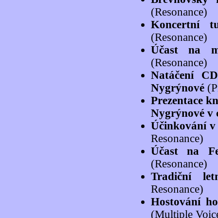
(Resonance)
Koncertní 
(Resonance)
Účast na m
(Resonance)
Natáčení C
Nygrýnové
(P
Prezentace k
Nygrýnové v 
Účinkování v 
Resonance)
Účast na Fe
(Resonance)
Tradiční le
Resonance)
Hostování ho
(Multiple Voic