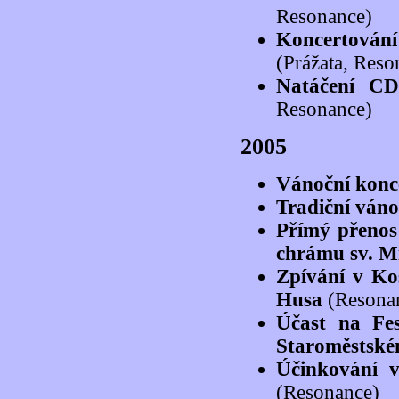
Resonance)
Koncertování
(Prážata, Reso
Natáčení CD
Resonance)
2005
Vánoční konc
Tradiční váno
Přímý přenos
chrámu sv. 
Zpívání v Kos
Husa
(Resona
Účast na Fe
Staroměstské
Účinkování 
(Resonance)