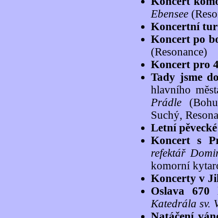
Koncert komo
Ebensee
(Reso
Koncertní tu
Koncert po b
(Resonance)
Koncert pro 
Tady jsme d
hlavního měs
Prádle
(Bohum
Suchý, Resona
Letní pěvecké
Koncert s P
refektář Domi
komorní kytar
Koncerty v Ji
Oslava 670 
Katedrála sv. 
Natáčení vá