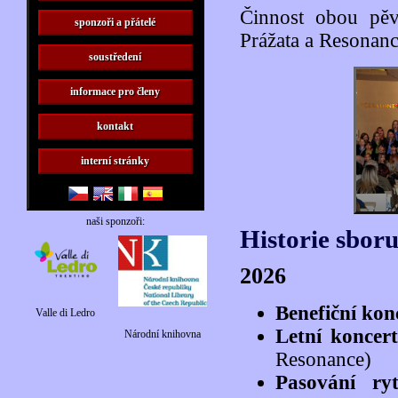
Činnost obou pěv
sponzoři a přátelé
Prážata a Resonanc
soustředení
informace pro členy
kontakt
interní stránky
naši sponzoři:
Historie sbor
2026
Benefiční kon
Valle di Ledro
Letní koncer
Národní knihovna
Resonance)
Pasování ry