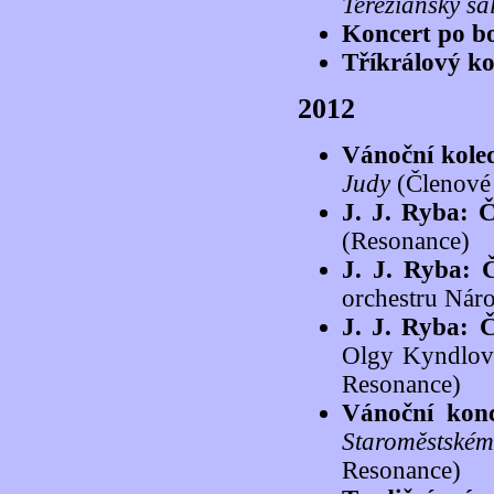
Tereziánský sá
Koncert po b
Tříkrálový ko
2012
Vánoční kole
Judy
(Členové 
J. J. Ryba: 
(Resonance)
J. J. Ryba: 
orchestru Nár
J. J. Ryba: 
Olgy Kyndlové
Resonance)
Vánoční kon
Staroměstské
Resonance)