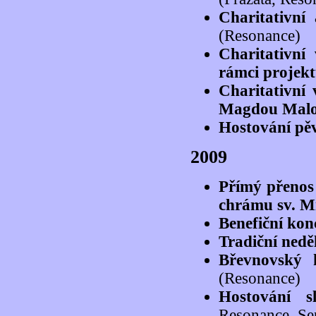
Charitativní
(Resonance)
Charitativní
rámci projekt
Charitativní
Magdou Malo
Hostování pě
2009
Přímý přenos
chrámu sv. 
Benefiční kon
Tradiční nedě
Břevnovský 
(Resonance)
Hostování s
Resonance, Sep