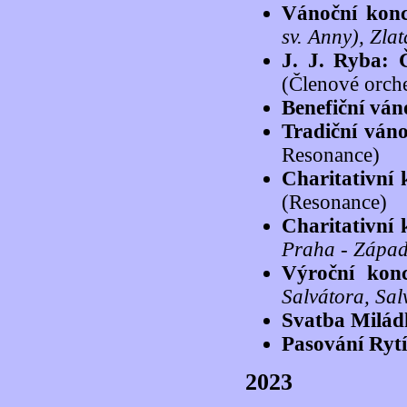
Vánoční kon
sv. Anny), Zla
J. J. Ryba: 
(Členové orch
Benefiční ván
Tradiční váno
Resonance)
Charitativní 
(Resonance)
Charitativní 
Praha - Zápa
Výroční konc
Salvátora, Sal
Svatba Milád
Pasování Ryt
2023