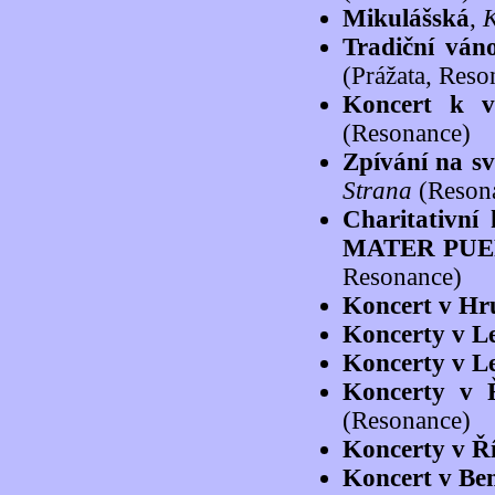
Mikulášská
,
K
Tradiční ván
(Prážata, Reso
Koncert k vý
(Resonance)
Zpívání na s
Strana
(Reson
Charitativní
MATER PUE
Resonance)
Koncert v Hru
Koncerty v L
Koncerty v L
Koncerty v 
(Resonance)
Koncerty v Ř
Koncert v Be