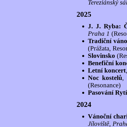
Tereziánský sá
2025
J. J. Ryba: 
Praha 1
(Reso
Tradiční váno
(Prážata, Reso
Slovinsko
(Re
Benefiční kon
Letní koncert
Noc kostelů
(Resonance)
Pasování Ryt
2024
Vánoční chari
Jíloviště, Pra