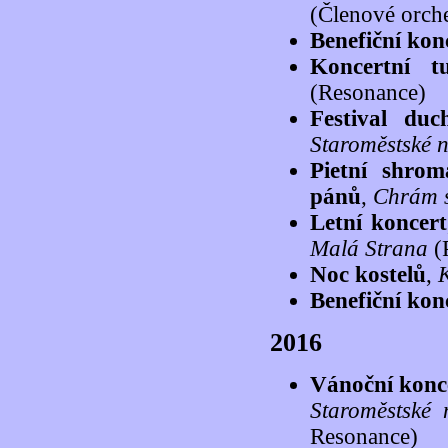
(Členové orch
Benefiční kon
Koncertní 
(Resonance)
Festival du
Staroměstské 
Pietní shro
pánů
,
Chrám s
Letní koncert
Malá Strana
(
Noc kostelů
,
K
Benefiční kon
2016
Vánoční konc
Staroměstské 
Resonance)