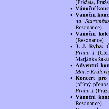
(Prážata, Praž
Vánoční konc
Vánoční konc
na Staroměst
Resonance)
Vánoční kole
(Resonance)
J. J. Ryba: 
Praha 1
(Člen
Marjánka žáků,
Adventní kon
Marie Královn
Koncert pro 
(přímý přenos
Praha 1
(Pražs
Vánoční kon
Resonance)