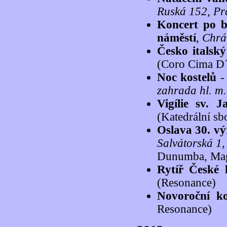
Ruská 152, Pr
Koncert po b
náměstí
,
Chrá
Česko italský
(Coro Cima D
Noc kostelů
-
zahrada hl. m.
Vigílie sv.
(Katedrální sb
Oslava 30. vý
Salvátorská 1
Dunumba, Magd
Rytíř České 
(Resonance)
Novoroční ko
Resonance)