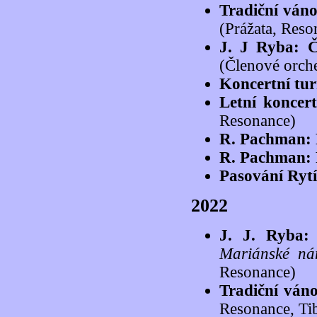
Tradiční váno
(Prážata, Reso
J. J Ryba: 
(Členové orch
Koncertní tu
Letní koncer
Resonance)
R. Pachman: 
R. Pachman: 
Pasování Ryt
2022
J. J. Ryba:
Mariánské ná
Resonance)
Tradiční váno
Resonance, Tib