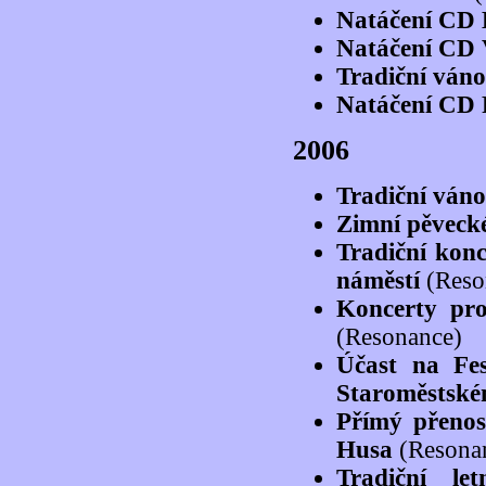
Natáčení CD 
Natáčení CD V
Tradiční váno
Natáčení CD 
2006
Tradiční váno
Zimní pěvecké
Tradiční kon
náměstí
(Reso
Koncerty pr
(Resonance)
Účast na Fe
Staroměstské
Přímý přenos
Husa
(Resona
Tradiční le