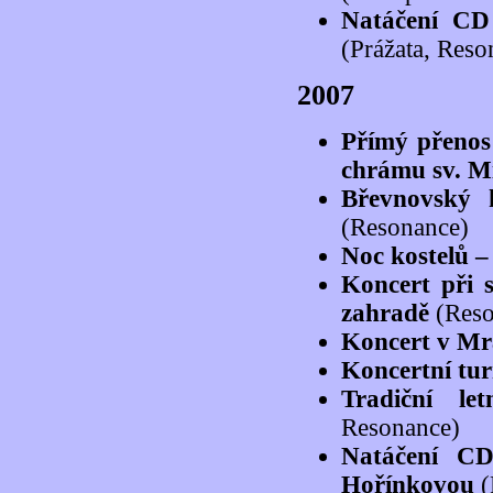
Natáčení CD 
(Prážata, Reso
2007
Přímý přenos
chrámu sv. 
Břevnovský 
(Resonance)
Noc kostelů –
Koncert při 
zahradě
(Reso
Koncert v Mr
Koncertní tu
Tradiční le
Resonance)
Natáčení C
Hořínkovou
(