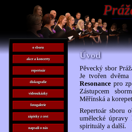
Práž
o sboru
Úvod
akce a koncerty
Pěvecký sbor Práža
repertoár
Je tvořen dvěma
diskografie
Resonance
pro zpě
Zástupcem sborm
videoukázky
Měřínská a korepet
fotogalerie
Repertoár sboru o
zápisky z cest
umělecké úpravy l
spirituály a další.
napsali o nás