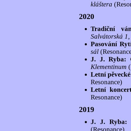
kláštera
(Reso
2020
Tradiční v
Salvátorská 1
Pasování Ry
sál
(Resonance
J. J. Ryba:
Klementinum
(
Letní pěveck
Resonance)
Letní konce
Resonance)
2019
J. J. Ryba:
(Resonance)