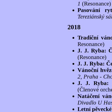
1
(Resonance)
Pasování ry
Tereziánský sá
2018
Tradiční ván
Resonance)
J. J. Ryba: 
(Resonance)
J. J. Ryba: Č
Vánoční hvěz
2, Praha - Ch
J. J. Ryba:
(Členové orch
Natáčení ván
Divadlo U Has
Letní pěvecké