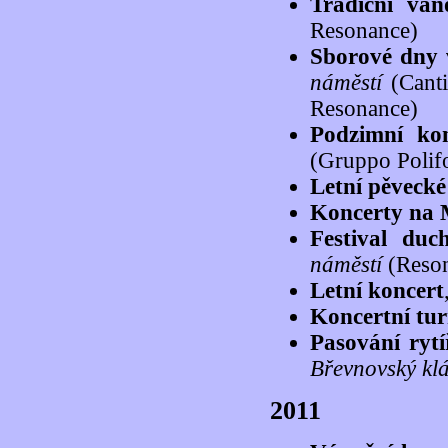
Tradiční ván
Resonance)
Sborové dny 
náměstí
(Canti
Resonance)
Podzimní kon
(Gruppo Polif
Letní pěvecké
Koncerty na
Festival duc
náměstí
(Reso
Letní koncert
Koncertní tur
Pasování ryt
Břevnovský klá
2011