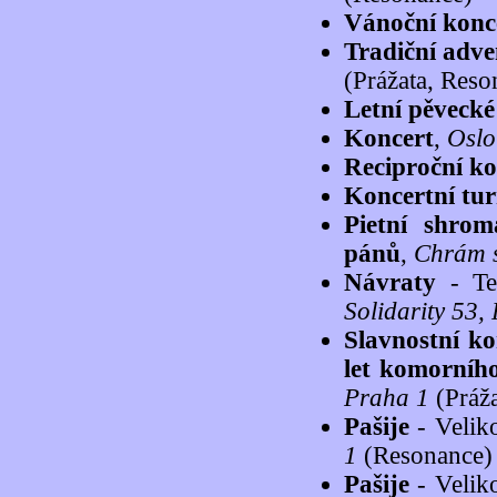
Vánoční konc
Tradiční adve
(Prážata, Reso
Letní pěvecké
Koncert
,
Oslo
Reciproční ko
Koncertní tu
Pietní shro
pánů
,
Chrám s
Návraty
- Te
Solidarity 53,
Slavnostní ko
let komorníh
Praha 1
(Práža
Pašije
- Velik
1
(Resonance)
Pašije
- Velik