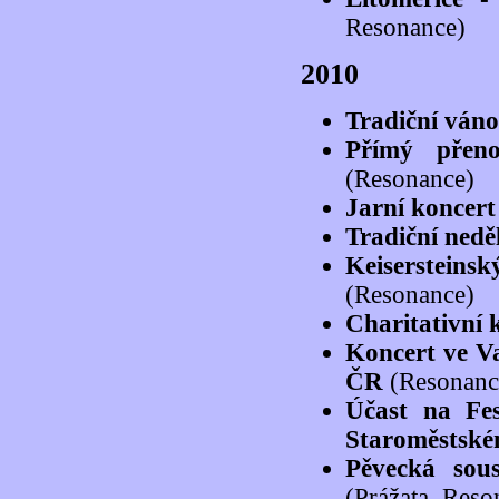
Resonance)
2010
Tradiční váno
Přímý přen
(Resonance)
Jarní koncert
Tradiční nedě
Keiserstein
(Resonance)
Charitativní 
Koncert ve Va
ČR
(Resonanc
Účast na Fe
Staroměstské
Pěvecká sous
(Prážata, Reso