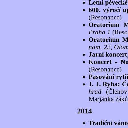
Letní pěvecké
600. výročí 
(Resonance)
Oratorium M
Praha 1
(Reso
Oratorium M
nám. 22, Olo
Jarní koncert
Koncert - No
(Resonance)
Pasování ryt
J. J. Ryba: Č
hrad
(Členové
Marjánka žáků,
2014
Tradiční váno