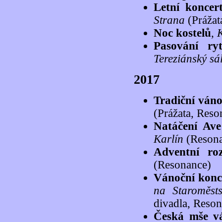
Letní koncer
Strana
(Prážat
Noc kostelů
,
K
Pasování ry
Tereziánský sá
2017
Tradiční váno
(Prážata, Reso
Natáčení Ave
Karlín
(Resona
Adventní roz
(Resonance)
Vánoční konc
na Staroměst
divadla, Reso
Česká mše vá