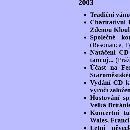
2003
Tradiční váno
Charitativní
Zdenou Kloub
Společné k
(Resonance, T
Natáčení CD
tancuj...
(Práž
Účast na Fe
Staroměstské
Vydání CD k 
výročí založe
Hostování sp
Velká Británi
Koncertní t
Wales, Franc
Letní pěvec