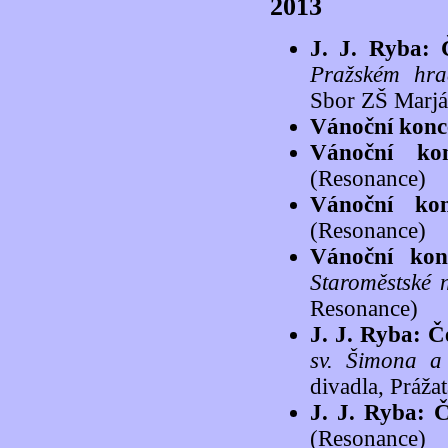
2013
J. J. Ryba: 
Pražském hra
Sbor ZŠ Marján
Vánoční konc
Vánoční kon
(Resonance)
Vánoční kon
(Resonance)
Vánoční kon
Staroměstské 
Resonance)
J. J. Ryba: Č
sv. Šimona a
divadla, Práža
J. J. Ryba: 
(Resonance)