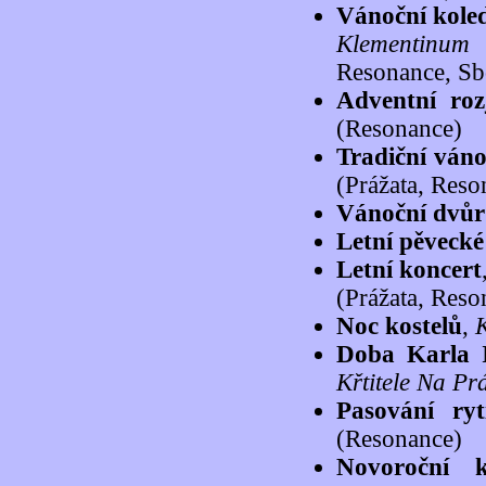
Vánoční kole
Klementinum
(
Resonance, Sbo
Adventní roz
(Resonance)
Tradiční váno
(Prážata, Reso
Vánoční dvůr
Letní pěvecké
Letní koncert
(Prážata, Reso
Noc kostelů
,
K
Doba Karla 
Křtitele Na Pr
Pasování ry
(Resonance)
Novoroční k