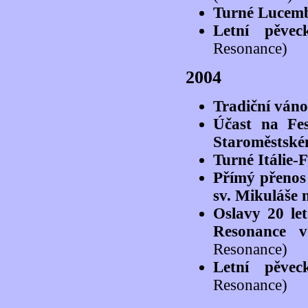
Turné Lucembu
Letní pěvec
Resonance)
2004
Tradiční váno
Účast na Fe
Staroměstské
Turné Itálie-
Přímý přenos
sv. Mikuláše
Oslavy 20 le
Resonance v
Resonance)
Letní pěvec
Resonance)