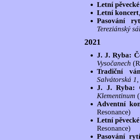
Letní pěvecké
Letní koncert
Pasování ry
Tereziánský sá
2021
J. J. Ryba: 
Vysočanech
(R
Tradiční v
Salvátorská 1
J. J. Ryba:
Klementinum
(
Adventní ko
Resonance)
Letní pěveck
Resonance)
Pasování r