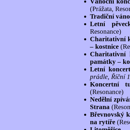
Vánoční konc
(Prážata, Reso
Tradiční váno
Letní pěvec
Resonance)
Charitativní 
– kostnice
(Re
Charitativní
památky – ko
Letní koncer
prádle, Říční 
Koncertní 
(Resonance)
Nedělní zpívá
Strana
(Reson
Břevnovský k
na rytíře
(Res
Litoměřice 