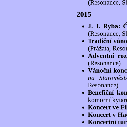
(Resonance, Sb
2015
J. J. Ryba: 
(Resonance, Sb
Tradiční váno
(Prážata, Reso
Adventní roz
(Resonance)
Vánoční konc
na Staroměst
Resonance)
Benefiční kon
komorní kytar
Koncert ve F
Koncert v Ha
Koncertní tu