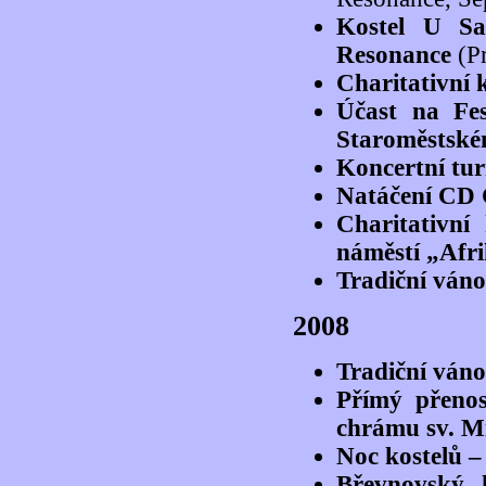
Kostel U Sa
Resonance
(Pr
Charitativní 
Účast na Fe
Staroměstské
Koncertní tu
Natáčení CD 
Charitativn
náměstí „Afri
Tradiční váno
2008
Tradiční váno
Přímý přenos
chrámu sv. 
Noc kostelů –
Břevnovský 