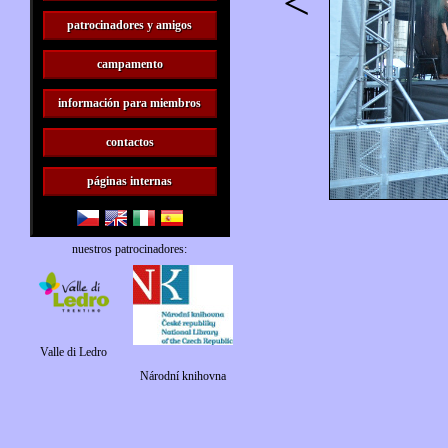
<
patrocinadores y amigos
campamento
información para miembros
contactos
páginas internas
nuestros patrocinadores:
Valle di Ledro
Národní knihovna