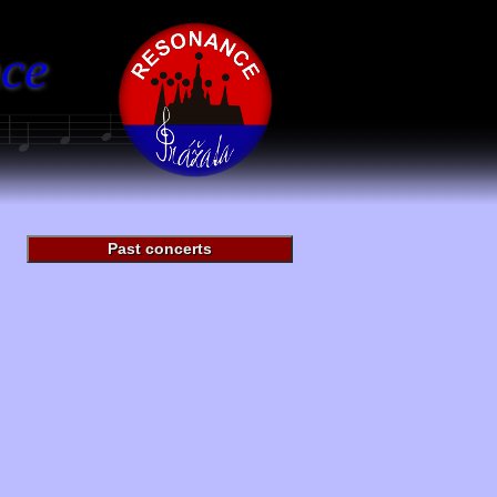
ce
Past concerts