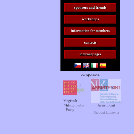
sponsors and friends
workshops
information for members
contacts
internal pages
our sponsors:
Magistrát
Valle di Ledro
hl. m.
Assist Point
Prahy
Národní knihovna