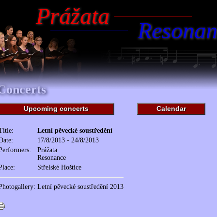
Prážata
Resonan
Concerts
Upcoming concerts
Calendar
Title:
Letní pěvecké soustředění
Date:
17/8/2013 - 24/8/2013
Performers:
Prážata
Resonance
Place:
Střelské Hoštice
Photogallery:
Letní pěvecké soustředění 2013