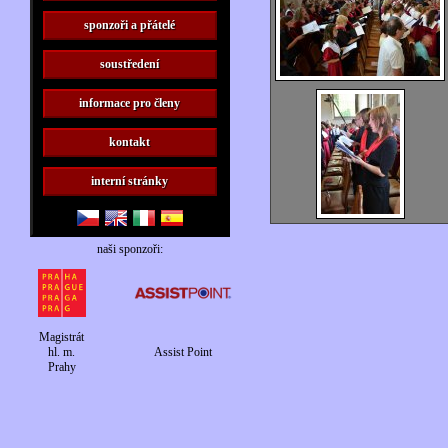
sponzoři a přátelé
soustředení
informace pro členy
kontakt
interní stránky
naši sponzoři:
Magistrát
hl. m.
Assist Point
Prahy