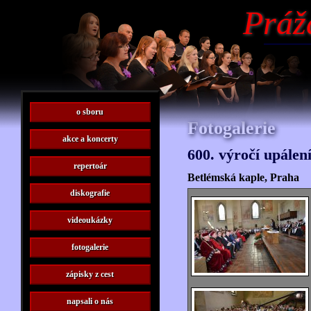
Práž
o sboru
Fotogalerie
akce a koncerty
600. výročí upálen
repertoár
Betlémská kaple, Praha
diskografie
videoukázky
fotogalerie
zápisky z cest
napsali o nás