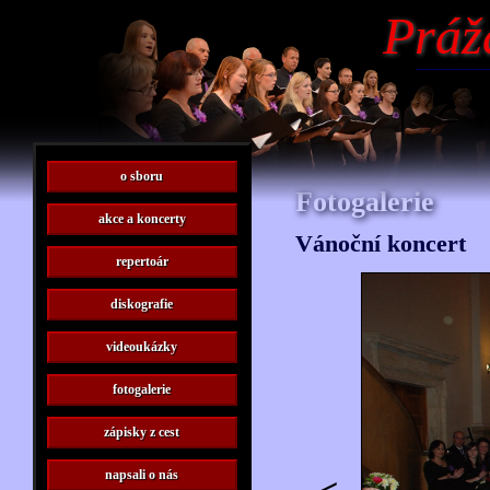
Práž
o sboru
Fotogalerie
akce a koncerty
Vánoční koncert
repertoár
diskografie
videoukázky
fotogalerie
zápisky z cest
napsali o nás