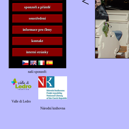
<
sponzoři a přátelé
soustředení
informace pro členy
kontakt
interní stránky
naši sponzoři:
Valle di Ledro
Národní knihovna