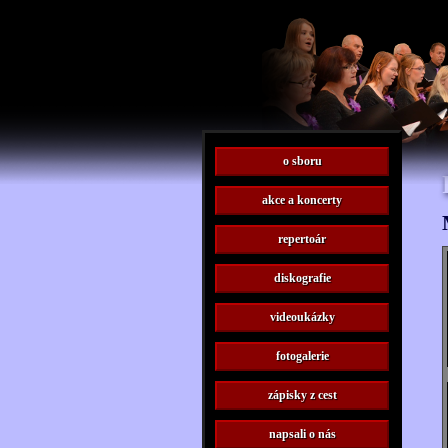
o sboru
akce a koncerty
repertoár
diskografie
videoukázky
fotogalerie
zápisky z cest
napsali o nás