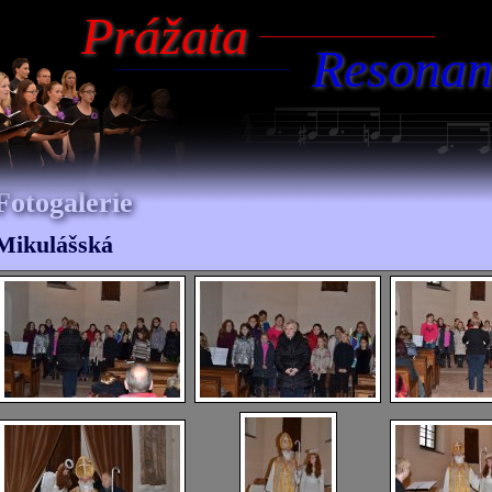
Prážata
Resonan
Fotogalerie
Mikulášská