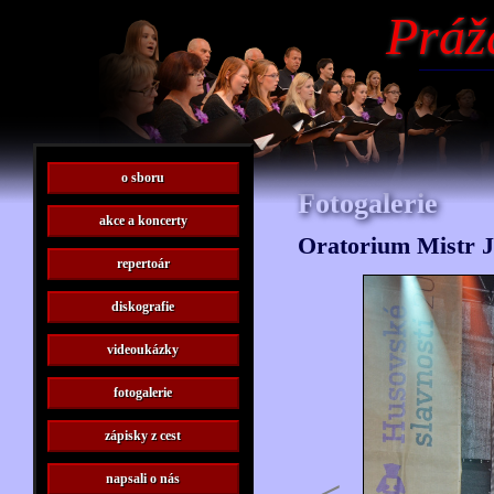
Práž
o sboru
Fotogalerie
akce a koncerty
Oratorium Mistr 
repertoár
diskografie
videoukázky
fotogalerie
zápisky z cest
napsali o nás