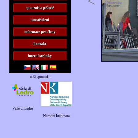
<
sponzoři a přátelé
soustředení
informace pro členy
kontakt
interní stránky
naši sponzoři:
Valle di Ledro
Národní knihovna