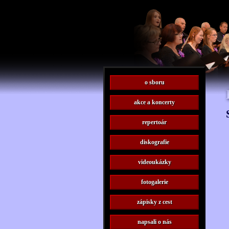
o sboru
akce a koncerty
repertoár
diskografie
videoukázky
fotogalerie
zápisky z cest
napsali o nás