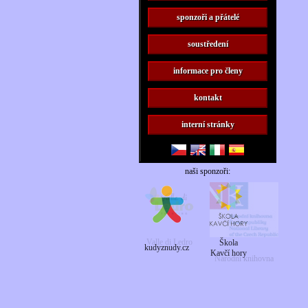
sponzoři a přátelé
soustředení
informace pro členy
kontakt
interní stránky
naši sponzoři:
Škola
kudyznudy.cz
Kavčí hory