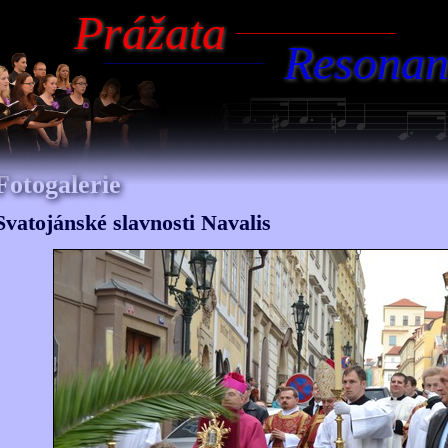
Prážata
Resonan
Fotogalerie
Svatojánské slavnosti Navalis