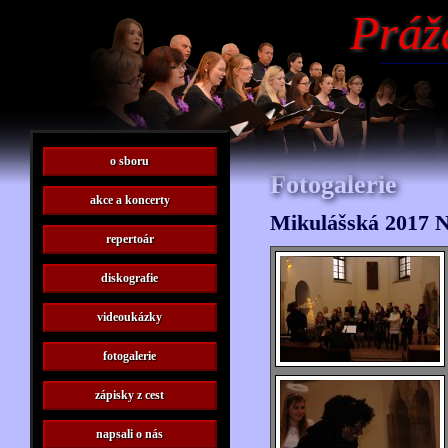
Práž
o sboru
Fotogalerie
akce a koncerty
Mikulášská 2017 N
repertoár
diskografie
videoukázky
fotogalerie
zápisky z cest
napsali o nás