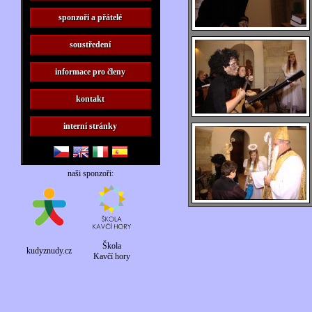
sponzoři a přátelé
soustředení
informace pro členy
kontakt
interní stránky
naši sponzoři:
Škola
kudyznudy.cz
Kavčí hory