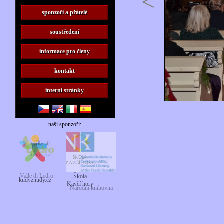
<
sponzoři a přátelé
soustředení
informace pro členy
kontakt
interní stránky
naši sponzoři:
Valle di Ledro
Škola
kudyznudy.cz
Kavčí hory
Národní knihovna