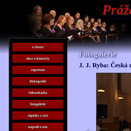
Práž
o sboru
Fotogalerie
akce a koncerty
J. J. Ryba: Česká
repertoár
diskografie
videoukázky
fotogalerie
zápisky z cest
napsali o nás