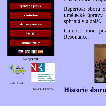
sponzoři a přátelé
Repertoár sboru o
umělecké úpravy l
soustředení
spirituály a další.
informace pro členy
Činnost obou pěv
kontakt
Resonance.
interní stránky
naši sponzoři:
Valle di Ledro
Historie sbor
Národní knihovna