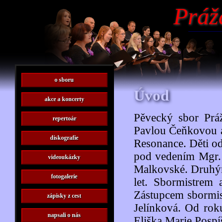
Práž
o sboru
Úvod
akce a koncerty
Pěvecký sbor Práž
repertoár
Pavlou Čeňkovou a
diskografie
Resonance. Děti od
pod vedením Mgr. 
videoukázky
Malkovské. Druhý
fotogalerie
let. Sbormistrem
Zástupcem sbormis
zápisky z cest
Jelínková. Od rok
napsali o nás
Eliška Marie Pospí