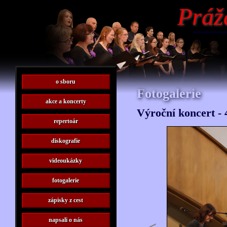
Práž
o sboru
Fotogalerie
akce a koncerty
Výroční koncert - 
repertoár
diskografie
videoukázky
fotogalerie
zápisky z cest
napsali o nás