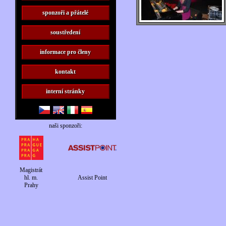
sponzoři a přátelé
soustředení
informace pro členy
kontakt
interní stránky
naši sponzoři:
Magistrát
hl. m.
Assist Point
Prahy