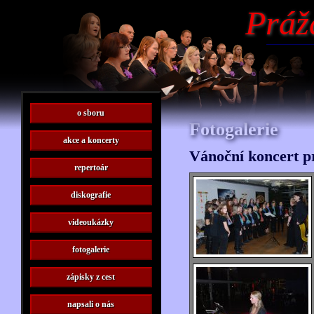
Práž
o sboru
Fotogalerie
akce a koncerty
Vánoční koncert p
repertoár
diskografie
videoukázky
fotogalerie
zápisky z cest
napsali o nás