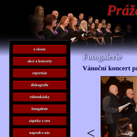
Práž
o sboru
Fotogalerie
akce a koncerty
Vánoční koncert p
repertoár
diskografie
videoukázky
fotogalerie
zápisky z cest
<
napsali o nás