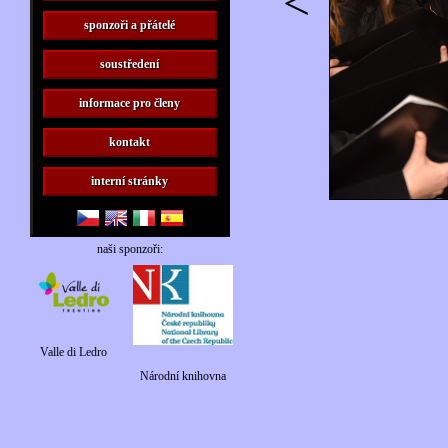
<
sponzoři a přátelé
soustředení
informace pro členy
kontakt
interní stránky
naši sponzoři:
Valle di Ledro
Národní knihovna