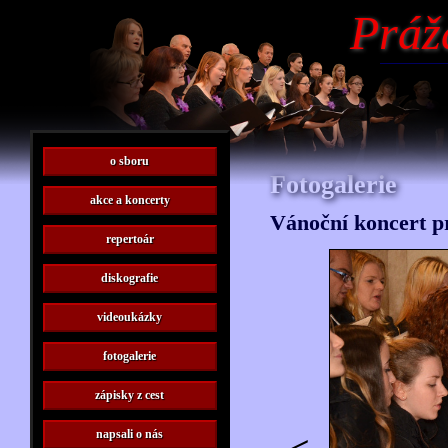
Práž
o sboru
Fotogalerie
akce a koncerty
Vánoční koncert p
repertoár
diskografie
videoukázky
fotogalerie
zápisky z cest
napsali o nás