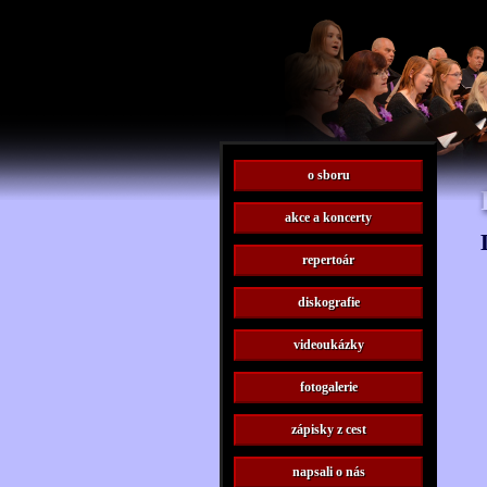
o sboru
akce a koncerty
repertoár
diskografie
videoukázky
fotogalerie
zápisky z cest
napsali o nás