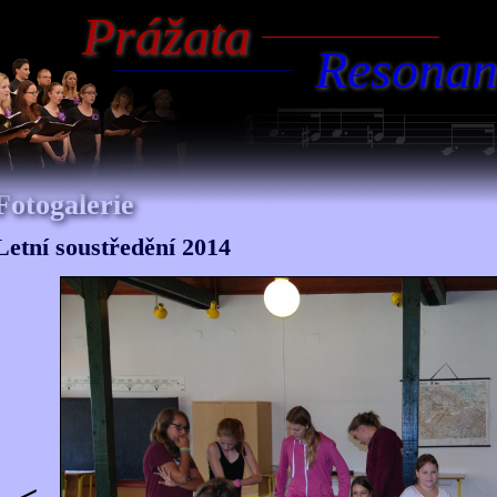
Prážata
Resonan
Fotogalerie
Letní soustředění 2014