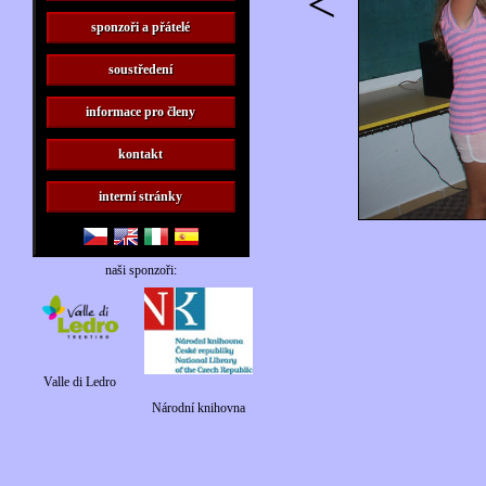
<
sponzoři a přátelé
soustředení
informace pro členy
kontakt
interní stránky
naši sponzoři:
Valle di Ledro
Národní knihovna