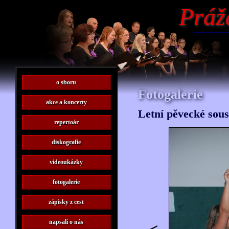
Práž
o sboru
Fotogalerie
akce a koncerty
Letní pěvecké sous
repertoár
diskografie
videoukázky
fotogalerie
zápisky z cest
napsali o nás