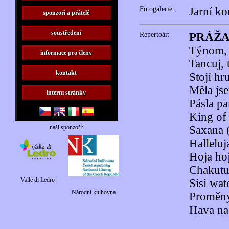
Fotogalerie:
Jarní ko
sponzoři a přátelé
soustředení
Repertoár:
PRÁŽA
Týnom, 
informace pro členy
Tancuj, 
kontakt
Stojí hr
Měla js
interní stránky
Pásla pa
King of
naši sponzoři:
Saxana 
Halleluj
Hoja ho
Chakutum
Valle di Ledro
Sisi wat
Národní knihovna
Proměny
Hava nag