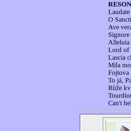
RESO
Laudate
O Sanct
Ave vera
Signore 
Allelui
Lord of 
Lascia c
Mila mo
Fojtova
To já, P
Růže kv
Tourdio
Can't he