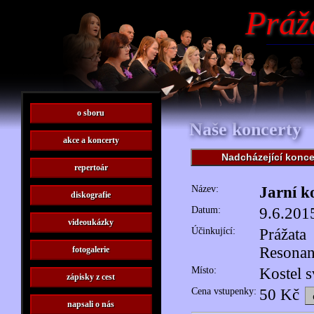
Práž
o sboru
Naše koncerty
akce a koncerty
Nadcházející konce
repertoár
Název:
Jarní k
diskografie
Datum:
9.6.201
videoukázky
Účinkující:
Prážata
Resonan
fotogalerie
Místo:
Kostel s
zápisky z cest
Cena vstupenky:
50 Kč
napsali o nás