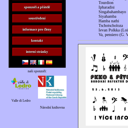
Tourdion
sponzoři a přátelé
Ipharadisi
Singabahambayo
Siyahamba
soustředení
Hamba nathi
Tschotscholoza
informace pro členy
Ievan Polkka (Lo
Va, pensiero (G. V
kontakt
interní stránky
naši sponzoři:
Valle di Ledro
Národní knihovna