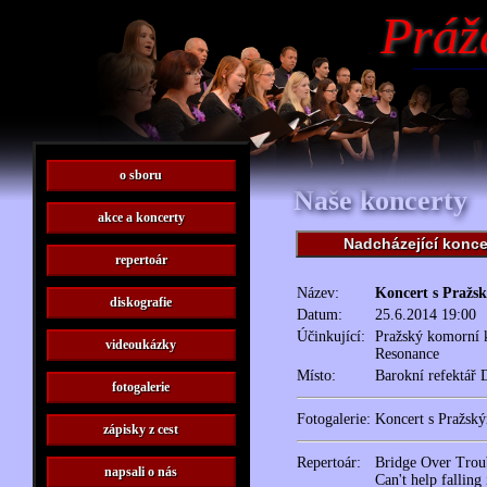
Práž
o sboru
Naše koncerty
akce a koncerty
Nadcházející konce
repertoár
Název:
Koncert s Praž
diskografie
Datum:
25.6.2014 19:00
Účinkující:
Pražský komorní k
videoukázky
Resonance
Místo:
Barokní refektář D
fotogalerie
Fotogalerie:
Koncert s Pražsk
zápisky z cest
Repertoár:
Bridge Over Trou
napsali o nás
Can't help falling